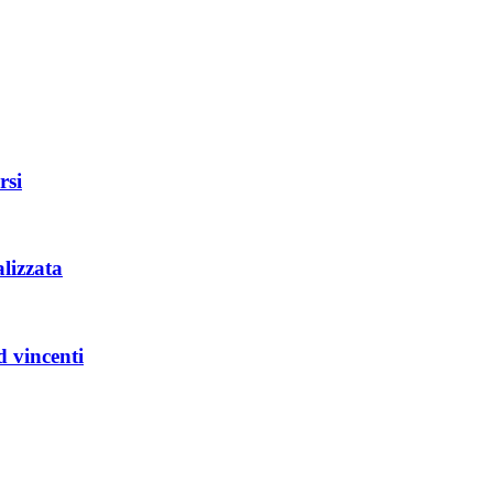
rsi
lizzata
d vincenti