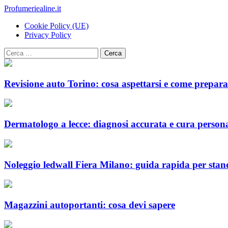
Loading...
Skip
Toggle
Profumeriealine.it
menu
to
Primary
Cookie Policy (UE)
content
Menu
Privacy Policy
Ricerca
per:
Revisione auto Torino: cosa aspettarsi e come prepara
Dermatologo a lecce: diagnosi accurata e cura persona
Noleggio ledwall Fiera Milano: guida rapida per stan
Magazzini autoportanti: cosa devi sapere