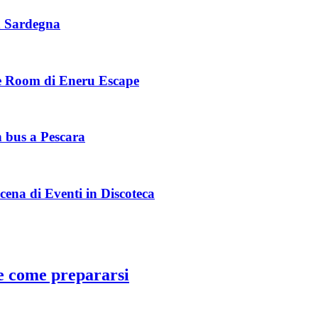
in Sardegna
pe Room di Eneru Escape
n bus a Pescara
Scena di Eventi in Discoteca
 e come prepararsi